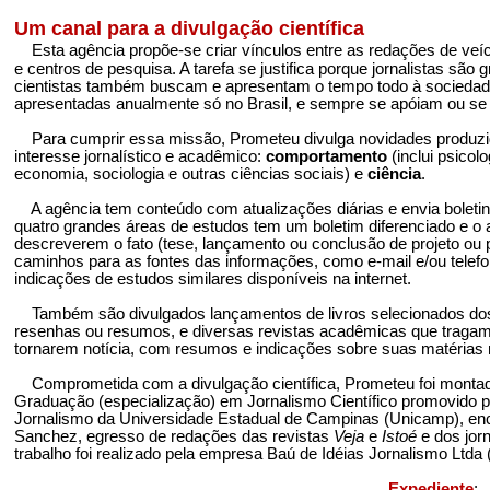
Um canal para a divulgação científica
Esta agência propõe-se criar vínculos entre as redações de veí
e centros de pesquisa. A tarefa se justifica porque jornalistas sã
cientistas também buscam e apresentam o tempo todo à sociedade
apresentadas anualmente só no Brasil, e sempre se apóiam ou se r
Para cumprir essa missão, Prometeu
divulga novidades produzi
interesse jornalístico e acadêmico:
comportamento
(inclui psicolo
economia, sociologia e outras ciências sociais) e
ciência
.
A agência tem conteúdo com atualizações diárias e envia bolet
quatro grandes áreas de estudos tem um boletim diferenciado e o 
descreverem o fato (tese, lançamento ou conclusão de projeto ou pe
caminhos para as fontes das informações, como e-mail e/ou telefo
indicações de estudos similares disponíveis na internet.
Também são divulgados lançamentos de livros selecionados dos c
resenhas ou resumos, e diversas revistas acadêmicas que tragam
tornarem notícia, com resumos e indicações sobre suas matérias 
Comprometida com a divulgação científica, Prometeu foi montad
Graduação (especialização) em Jornalismo Científico promovido 
Jornalismo da Universidade Estadual de Campinas (Unicamp), encer
Sanchez, egresso de redações das revistas
Veja
e
Istoé
e dos jor
trabalho foi realizado pela empresa Baú de Idéias Jornalismo Ltd
Expediente
: