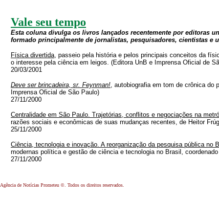
Vale seu tempo
Esta coluna divulga os livros lançados recentemente por editoras un
formado principalmente de jornalistas, pesquisadores, cientistas e u
Física divertida
, passeio pela história e pelos principais conceitos da fí
o interesse pela ciência em leigos. (Editora UnB e Imprensa Oficial de S
20/03/2001
Deve ser brincadeira, sr. Feynman!
, autobiografia em tom de crônica do 
Imprensa Oficial de São Paulo)
27/11/2000
Centralidade em São Paulo. Trajetórias, conflitos e negociações na metr
razões sociais e econômicas de suas mudanças recentes, de Heitor Frúgo
25/11/2000
Ciência, tecnologia e inovação. A reorganização da pesquisa pública no B
modernas política e gestão de ciência e tecnologia no Brasil, coordenado
27/11/2000
Agência de Notícias Prometeu ©. Todos os direitos reservados.