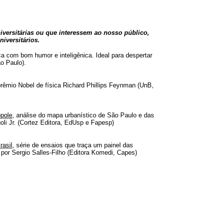
iversitárias ou que interessem ao nosso público,
niversitários.
sica com bom humor e inteligênica. Ideal para despertar
ão Paulo).
prêmio Nobel de física Richard Phillips Feynman (UnB,
ópole
, análise do mapa urbanístico de São Paulo e das
li Jr. (Cortez Editora, EdUsp e Fapesp)
rasil
, série de ensaios que traça um painel das
 por Sergio Salles-Filho (Editora Komedi, Capes)